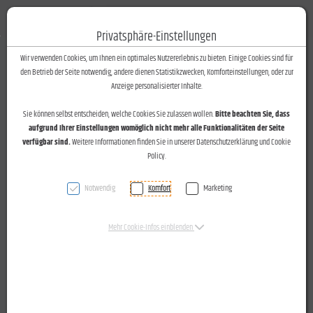
Fotos-Text
Toggle n
Privatsphäre-Einstellungen
Zum Inhalt springen [AK + 0]
Zum Hauptmenü springen [AK + 1]
Zum Footer-Menü unten (angedockt an Browserrand) springen [AK + 2]
Zum Widget-Menü rechts springen [AK + 3]
Zu den Inhalten im Fußbereich springen [AK + 4]
Wir verwenden Cookies, um Ihnen ein optimales Nutzererlebnis zu bieten. Einige Cookies sind für
den Betrieb der Seite notwendig, andere dienen Statistikzwecken, Komforteinstellungen, oder zur
Anzeige personalisierter Inhalte.
Sie können selbst entscheiden, welche Cookies Sie zulassen wollen.
Bitte beachten Sie, dass
aufgrund Ihrer Einstellungen womöglich nicht mehr alle Funktionalitäten der Seite
verfügbar sind.
Weitere Informationen finden Sie in unserer Datenschutzerklärung und Cookie
Policy.
Notwendig
Komfort
Marketing
Mehr Cookie-Infos einblenden