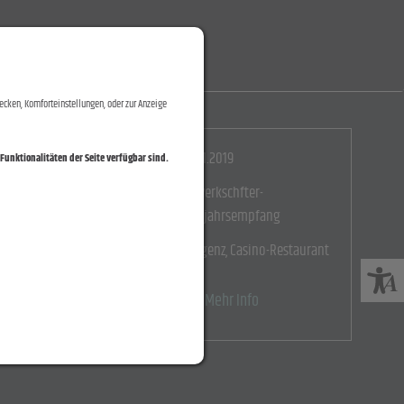
ecken, Komforteinstellungen, oder zur Anzeige
17.01.2019
Funktionalitäten der Seite verfügbar sind.
Gewerkschfter-
Neujahrsempfang
Bregenz, Casino-Restaurant
Mehr Info