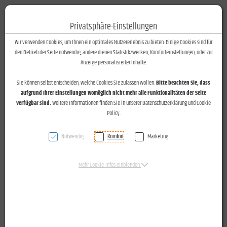
Fotos-Text
Toggle n
Privatsphäre-Einstellungen
Zum Inhalt springen [AK + 0]
Zum Hauptmenü springen [AK + 1]
Zum Footer-Menü unten (angedockt an Browserrand) springen [AK + 2]
Zum Widget-Menü rechts springen [AK + 3]
Zu den Inhalten im Fußbereich springen [AK + 4]
Wir verwenden Cookies, um Ihnen ein optimales Nutzererlebnis zu bieten. Einige Cookies sind für
den Betrieb der Seite notwendig, andere dienen Statistikzwecken, Komforteinstellungen, oder zur
Anzeige personalisierter Inhalte.
Sie können selbst entscheiden, welche Cookies Sie zulassen wollen.
Bitte beachten Sie, dass
aufgrund Ihrer Einstellungen womöglich nicht mehr alle Funktionalitäten der Seite
verfügbar sind.
Weitere Informationen finden Sie in unserer Datenschutzerklärung und Cookie
Policy.
Notwendig
Komfort
Marketing
Mehr Cookie-Infos einblenden