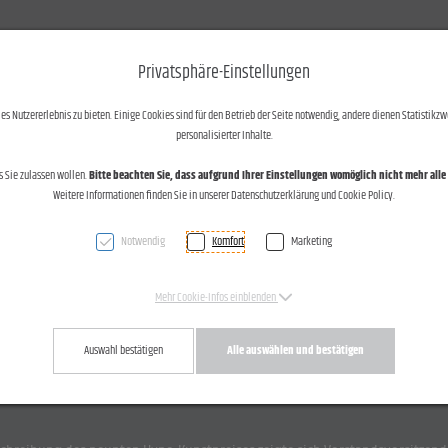
otos und Text
Kontakt
Privatsphäre-Einstellungen
s Nutzererlebnis zu bieten. Einige Cookies sind für den Betrieb der Seite notwendig, andere dienen Statistikzw
personalisierter Inhalte.
s Sie zulassen wollen.
Bitte beachten Sie, dass aufgrund Ihrer Einstellungen womöglich nicht mehr alle 
Weitere Informationen finden Sie in unserer Datenschutzerklärung und Cookie Policy.
Verleihung des 9. Hypo-Kunstpreises in Bregenz am 27.03.2014.
Notwendig
Komfort
Marketing
Mehr Cookie-Infos einblenden
Auswahl bestätigen
Alle auswählen und bestätigen