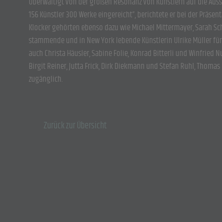
Überwältigt von der großen Resonanz von Künstlern auf die Auss
156 Künstler 300 Werke eingereicht”, berichtete er bei der Präse
Klocker gehörten ebenso dazu wie Michael Mittermayer, Sarah S
stammende und in New York lebende Künstlerin Ulrike Müller für i
auch Christa Häusler, Sabine Folie, Konrad Bitterli und Winfrie
Birgit Reiner, Jutta Frick, Dirk Diekmann und Stefan Ruhl, Thomas 
zugänglich.
Zurück zur Übersicht