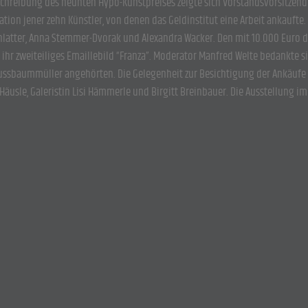
chreibung des neunten Hypo-Kunstpreises zeigte sich Vorstandsvorsitzend
ntation jener zehn Künstler, von denen das Geldinstitut eine Arbeit ankauf
chlatter, Anna Stemmer-Dvorak und Alexandra Wacker. Den mit 10.000 Euro
hr zweiteiliges Emaillebild “Franza”. Moderator Manfred Welte bedankte si
d Nussbaummüller angehörten. Die Gelegenheit zur Besichtigung der Ankäuf
Häusle, Galeristin Lisi Hämmerle und Birgitt Breinbauer. Die Ausstellung im