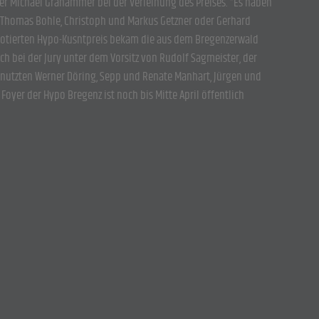
er Michael Grahammer bei der Verleihung des Preises. “Es haben
te. Thomas Bohle, Christoph und Markus Getzner oder Gerhard
 dotierten Hypo-Kusntpreis bekam die aus dem Bregenzerwald
ch bei der Jury unter dem Vorsitz von Rudolf Sagmeister, der
e nutzten Werner Döring, Sepp und Renate Manhart, Jürgen und
 Foyer der Hypo Bregenz ist noch bis Mitte April öffentlich