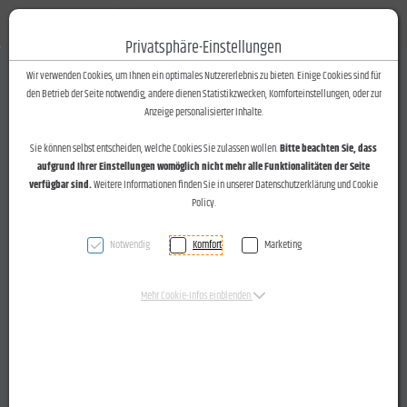
Fotos-Text
Toggle n
Privatsphäre-Einstellungen
Zum Inhalt springen [AK + 0]
Zum Hauptmenü springen [AK + 1]
Zum Footer-Menü unten (angedockt an Browserrand) springen [AK + 2]
Zum Widget-Menü rechts springen [AK + 3]
Zu den Inhalten im Fußbereich springen [AK + 4]
Wir verwenden Cookies, um Ihnen ein optimales Nutzererlebnis zu bieten. Einige Cookies sind für
den Betrieb der Seite notwendig, andere dienen Statistikzwecken, Komforteinstellungen, oder zur
Anzeige personalisierter Inhalte.
Sie können selbst entscheiden, welche Cookies Sie zulassen wollen.
Bitte beachten Sie, dass
aufgrund Ihrer Einstellungen womöglich nicht mehr alle Funktionalitäten der Seite
verfügbar sind.
Weitere Informationen finden Sie in unserer Datenschutzerklärung und Cookie
Policy.
Notwendig
Komfort
Marketing
Mehr Cookie-Infos einblenden
Einkleidung des Hypo Meeting-Organisationskomitees mit
Hugo Boss bei ambros fine clothes in Dornbirn am 8.5.2014.