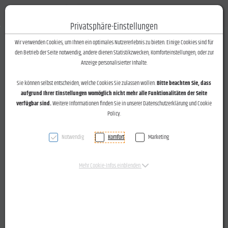
Fotos-Text
Toggle n
Privatsphäre-Einstellungen
Zum Inhalt springen [AK + 0]
Zum Hauptmenü springen [AK + 1]
Zum Footer-Menü unten (angedockt an Browserrand) springen [AK + 2]
Zum Widget-Menü rechts springen [AK + 3]
Zu den Inhalten im Fußbereich springen [AK + 4]
Wir verwenden Cookies, um Ihnen ein optimales Nutzererlebnis zu bieten. Einige Cookies sind für
den Betrieb der Seite notwendig, andere dienen Statistikzwecken, Komforteinstellungen, oder zur
Anzeige personalisierter Inhalte.
Sie können selbst entscheiden, welche Cookies Sie zulassen wollen.
Bitte beachten Sie, dass
aufgrund Ihrer Einstellungen womöglich nicht mehr alle Funktionalitäten der Seite
verfügbar sind.
Weitere Informationen finden Sie in unserer Datenschutzerklärung und Cookie
Policy.
Notwendig
Komfort
Marketing
Unternehmertreff des neu gegründeten Wirtschaftsbundes
Montafon bei der Gantner Instruments GmbH in Schruns am
Mehr Cookie-Infos einblenden
15.05.2014. Mit Geschäftsführer Werner Ganahl, Bezirksobmann Prof.
Willi Gantner, Landtagskandidatin Monika Vonier und
Landesstatthalter Karlheinz Rüdisser.