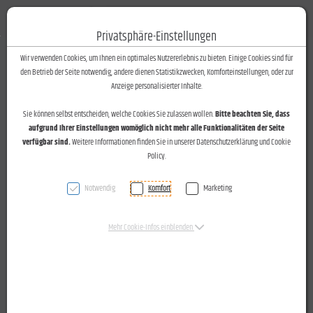
Fotos-Text
Toggle n
Privatsphäre-Einstellungen
Zum Inhalt springen [AK + 0]
Zum Hauptmenü springen [AK + 1]
Zum Footer-Menü unten (angedockt an Browserrand) springen [AK + 2]
Zum Widget-Menü rechts springen [AK + 3]
Zu den Inhalten im Fußbereich springen [AK + 4]
Wir verwenden Cookies, um Ihnen ein optimales Nutzererlebnis zu bieten. Einige Cookies sind für
den Betrieb der Seite notwendig, andere dienen Statistikzwecken, Komforteinstellungen, oder zur
Zertifizierung der "Villa Kamilla" in Röthis als
Anzeige personalisierter Inhalte.
"Bewegungskinderbetreuung" am 18.07.2014
Sie können selbst entscheiden, welche Cookies Sie zulassen wollen.
Bitte beachten Sie, dass
aufgrund Ihrer Einstellungen womöglich nicht mehr alle Funktionalitäten der Seite
verfügbar sind.
Weitere Informationen finden Sie in unserer Datenschutzerklärung und Cookie
Policy.
Vorarlberger Nachrichten vom 23.07.2014
Röthis: „Villa Kamilla“ wurde
Notwendig
Komfort
Marketing
„Bewegungskinderbetreuung“
Die Kinderbetreuung
Mehr Cookie-Infos einblenden
doppelt aufgewertet