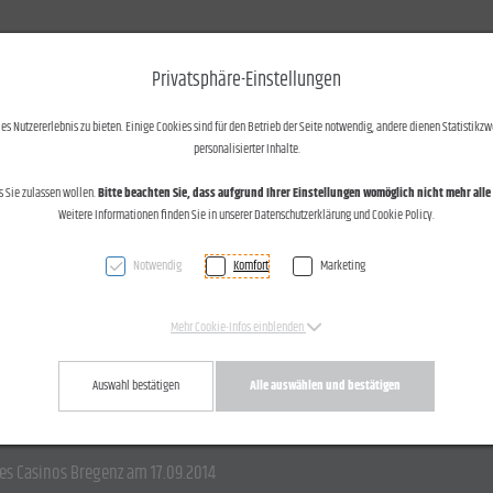
otos und Text
Kontakt
Privatsphäre-Einstellungen
s Nutzererlebnis zu bieten. Einige Cookies sind für den Betrieb der Seite notwendig, andere dienen Statistikzw
personalisierter Inhalte.
s Sie zulassen wollen.
Bitte beachten Sie, dass aufgrund Ihrer Einstellungen womöglich nicht mehr alle 
Weitere Informationen finden Sie in unserer Datenschutzerklärung und Cookie Policy.
Notwendig
Komfort
Marketing
Mehr Cookie-Infos einblenden
Auswahl bestätigen
Alle auswählen und bestätigen
es Casinos Bregenz am 17.09.2014