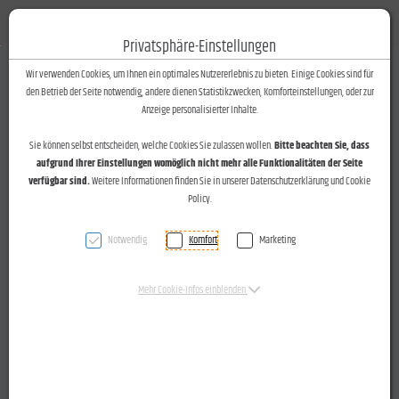
Fotos-Text
Toggle n
Privatsphäre-Einstellungen
Zum Inhalt springen [AK + 0]
Zum Hauptmenü springen [AK + 1]
Zum Footer-Menü unten (angedockt an Browserrand) springen [AK + 2]
Zum Widget-Menü rechts springen [AK + 3]
Zu den Inhalten im Fußbereich springen [AK + 4]
Wir verwenden Cookies, um Ihnen ein optimales Nutzererlebnis zu bieten. Einige Cookies sind für
den Betrieb der Seite notwendig, andere dienen Statistikzwecken, Komforteinstellungen, oder zur
Fest zum 20-Jahr-Jubiläum des Bläserensembles "Sonus
Anzeige personalisierter Inhalte.
Brass" im Restaurant "Falstaff" des Casinos Bregenz.
Sie können selbst entscheiden, welche Cookies Sie zulassen wollen.
Bitte beachten Sie, dass
aufgrund Ihrer Einstellungen womöglich nicht mehr alle Funktionalitäten der Seite
verfügbar sind.
Weitere Informationen finden Sie in unserer Datenschutzerklärung und Cookie
VN vom 03.10.2014
Policy.
Bregenz: 20 Jahre Ensemble Sonus Brass
Notwendig
Komfort
Marketing
Ein Goldfisch mit
Mehr Cookie-Infos einblenden
bunten Schuppen