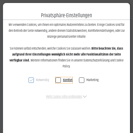
Fotos-Text
Toggle n
Privatsphäre-Einstellungen
Zum Inhalt springen [AK + 0]
Zum Hauptmenü springen [AK + 1]
Zum Footer-Menü unten (angedockt an Browserrand) springen [AK + 2]
Zum Widget-Menü rechts springen [AK + 3]
Zu den Inhalten im Fußbereich springen [AK + 4]
Wir verwenden Cookies, um Ihnen ein optimales Nutzererlebnis zu bieten. Einige Cookies sind für
den Betrieb der Seite notwendig, andere dienen Statistikzwecken, Komforteinstellungen, oder zur
Anzeige personalisierter Inhalte.
Sie können selbst entscheiden, welche Cookies Sie zulassen wollen.
Bitte beachten Sie, dass
aufgrund Ihrer Einstellungen womöglich nicht mehr alle Funktionalitäten der Seite
Neujahrsempfang des Wirtschaftsforums für Führungskräfte
verfügbar sind.
Weitere Informationen finden Sie in unserer Datenschutzerklärung und Cookie
in der Lounge des "Dogana" in Feldkirch am 9.1.2015
Policy.
Notwendig
Komfort
Marketing
Zeitung vom 0.0.0000
Titel klein
Mehr Cookie-Infos einblenden
Titel gross