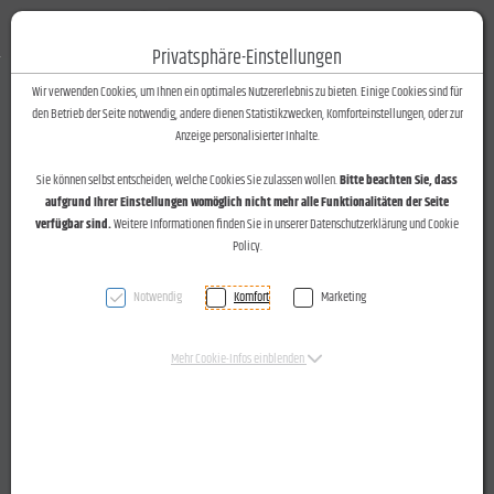
Fotos-Text
Toggle n
Privatsphäre-Einstellungen
Zum Inhalt springen [AK + 0]
Zum Hauptmenü springen [AK + 1]
Zum Footer-Menü unten (angedockt an Browserrand) springen [AK + 2]
Zum Widget-Menü rechts springen [AK + 3]
Zu den Inhalten im Fußbereich springen [AK + 4]
Wir verwenden Cookies, um Ihnen ein optimales Nutzererlebnis zu bieten. Einige Cookies sind für
den Betrieb der Seite notwendig, andere dienen Statistikzwecken, Komforteinstellungen, oder zur
Anzeige personalisierter Inhalte.
Sie können selbst entscheiden, welche Cookies Sie zulassen wollen.
Bitte beachten Sie, dass
aufgrund Ihrer Einstellungen womöglich nicht mehr alle Funktionalitäten der Seite
verfügbar sind.
Weitere Informationen finden Sie in unserer Datenschutzerklärung und Cookie
Policy.
Notwendig
Komfort
Marketing
Firmenbesuch von Wirtschaftslandesrat Mag. Karlheinz
Mehr Cookie-Infos einblenden
Rüdisser bei Hirschmann Automotive in Rankweil am 19.2.15
Zurück zur Übersicht