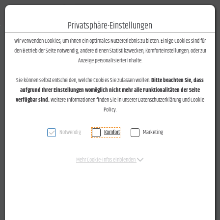
Fotos-Text
Toggle n
Privatsphäre-Einstellungen
Zum Inhalt springen [AK + 0]
Zum Hauptmenü springen [AK + 1]
Zum Footer-Menü unten (angedockt an Browserrand) springen [AK + 2]
Zum Widget-Menü rechts springen [AK + 3]
Zu den Inhalten im Fußbereich springen [AK + 4]
Wir verwenden Cookies, um Ihnen ein optimales Nutzererlebnis zu bieten. Einige Cookies sind für
den Betrieb der Seite notwendig, andere dienen Statistikzwecken, Komforteinstellungen, oder zur
Vorstellung des Range Rover "Discovery Sport" im Autohaus
Anzeige personalisierter Inhalte.
Hörburger, Wolfurt, am 05.03.2015.
Sie können selbst entscheiden, welche Cookies Sie zulassen wollen.
Bitte beachten Sie, dass
aufgrund Ihrer Einstellungen womöglich nicht mehr alle Funktionalitäten der Seite
verfügbar sind.
Weitere Informationen finden Sie in unserer Datenschutzerklärung und Cookie
Policy.
VN vom 07.02.2015
Wolfurt: Range Rover Discovery Sport bei
Notwendig
Komfort
Marketing
Hörburger vorgestellt
Mehr Cookie-Infos einblenden
Viel Interesse an
neuem Modell