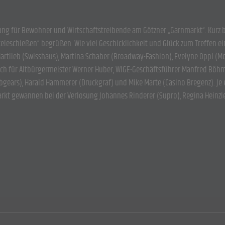
ung für Bewohner und Wirtschaftstreibende am Götzner „Garnmarkt“. Kurz b
eleschießen“ begrüßen. Wie viel Geschicklichkeit und Glück zum Treffen ei
Hartlieb (Swisshaus), Martina Schaber (Broadway-Fashion), Evelyne Oppl (M
ch für Altbürgermeister Werner Huber, WIGE-Geschäftsführer Manfred Böhm
ebgears), Harald Hammerer (Druckgraf) und Mike Marte (Casino Bregenz). Je
rkt gewannen bei der Verlosung Johannes Rinderer (Supro), Regina Heinzle