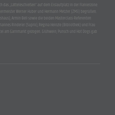
das „Lätteleschießen“ auf dem Eislaufplatz in der Flanierzone.
ürgermeister Werner Huber und Hermann Metzler (ZM3) begrüßen.
sshaus), Armin Bell sowie die beiden Masterclass-Referenten
hannes Rinderer (Supro), Regina Heinzle (Bibliothek) und Frau
Hotel am Garnmarkt gezogen. Glühwein, Punsch und Hot Dogs gab