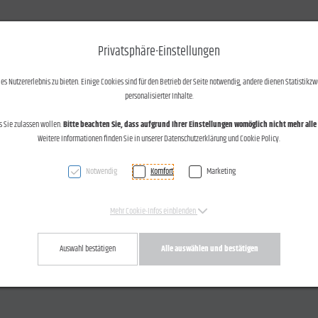
otos und Text
Kontakt
Privatsphäre-Einstellungen
s Nutzererlebnis zu bieten. Einige Cookies sind für den Betrieb der Seite notwendig, andere dienen Statistikzw
personalisierter Inhalte.
nmarkt-Flanierzone in Götzis am 12.03.2015
s Sie zulassen wollen.
Bitte beachten Sie, dass aufgrund Ihrer Einstellungen womöglich nicht mehr alle 
Weitere Informationen finden Sie in unserer Datenschutzerklärung und Cookie Policy.
Notwendig
Komfort
Marketing
nnchancen für Bewohner und Mieter
Mehr Cookie-Infos einblenden
arnmarkt-Eisplatz
Auswahl bestätigen
Alle auswählen und bestätigen