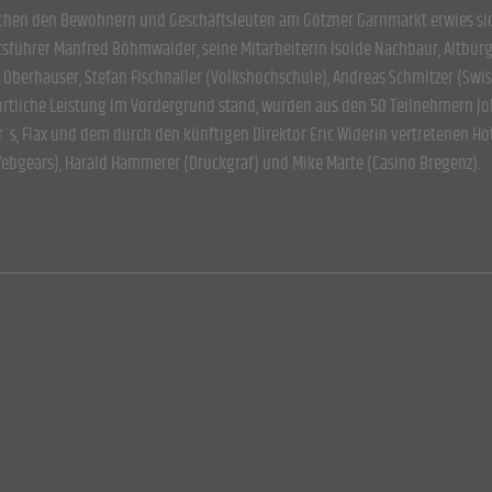
schen den Bewohnern und Geschäftsleuten am Götzner Garnmarkt erwies sich 
ftsführer Manfred Böhmwalder, seine Mitarbeiterin Isolde Nachbaur, Altb
ef Oberhauser, Stefan Fischnaller (Volkshochschule), Andreas Schmitzer (Swi
portliche Leistung im Vordergrund stand, wurden aus den 50 Teilnehmern Jo
er`s, Flax und dem durch den künftigen Direktor Eric Widerin vertretenen 
ebgears), Harald Hammerer (Druckgraf) und Mike Marte (Casino Bregenz).