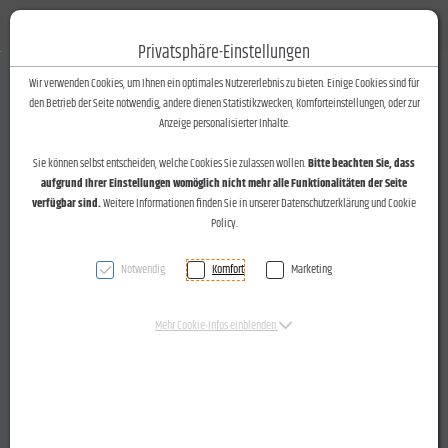
Fotos-Text
Toggle n
Privatsphäre-Einstellungen
Zum Inhalt springen [AK + 0]
Zum Hauptmenü springen [AK + 1]
Zum Footer-Menü unten (angedockt an Browserrand) springen [AK + 2]
Zum Widget-Menü rechts springen [AK + 3]
Zu den Inhalten im Fußbereich springen [AK + 4]
Wir verwenden Cookies, um Ihnen ein optimales Nutzererlebnis zu bieten. Einige Cookies sind für
den Betrieb der Seite notwendig, andere dienen Statistikzwecken, Komforteinstellungen, oder zur
Diplomfeier für die "Master Class Photography" des WIFI
Anzeige personalisierter Inhalte.
Dornbirn am 18.06.2015.
Sie können selbst entscheiden, welche Cookies Sie zulassen wollen.
Bitte beachten Sie, dass
aufgrund Ihrer Einstellungen womöglich nicht mehr alle Funktionalitäten der Seite
verfügbar sind.
Weitere Informationen finden Sie in unserer Datenschutzerklärung und Cookie
VN vom 23.06.2015
Policy.
Notwendig
Komfort
Marketing
Dornbirn: Diplome Fotografen
Mehr Cookie-Infos einblenden
Guter Schritt in die
Welt der Fotografie