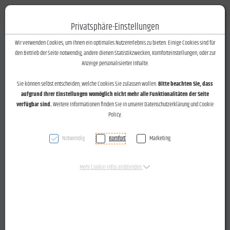
Fotos-Text
Toggle n
Privatsphäre-Einstellungen
Zum Inhalt springen [AK + 0]
Zum Hauptmenü springen [AK + 1]
Zum Footer-Menü unten (angedockt an Browserrand) springen [AK + 2]
Zum Widget-Menü rechts springen [AK + 3]
Zu den Inhalten im Fußbereich springen [AK + 4]
Wir verwenden Cookies, um Ihnen ein optimales Nutzererlebnis zu bieten. Einige Cookies sind für
den Betrieb der Seite notwendig, andere dienen Statistikzwecken, Komforteinstellungen, oder zur
Anzeige personalisierter Inhalte.
Sie können selbst entscheiden, welche Cookies Sie zulassen wollen.
Bitte beachten Sie, dass
aufgrund Ihrer Einstellungen womöglich nicht mehr alle Funktionalitäten der Seite
verfügbar sind.
Weitere Informationen finden Sie in unserer Datenschutzerklärung und Cookie
Policy.
Notwendig
Komfort
Marketing
Mehr Cookie-Infos einblenden
Kulturtreff mit Landesrat Dr. Christian Bernhard am
07.09.2015 im Heimatmuseum der Schattenburg Feldkirch.