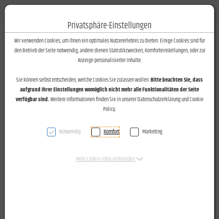
Fotos-Text
Toggle n
Privatsphäre-Einstellungen
Zum Inhalt springen [AK + 0]
Zum Hauptmenü springen [AK + 1]
Zum Footer-Menü unten (angedockt an Browserrand) springen [AK + 2]
Zum Widget-Menü rechts springen [AK + 3]
Zu den Inhalten im Fußbereich springen [AK + 4]
Wir verwenden Cookies, um Ihnen ein optimales Nutzererlebnis zu bieten. Einige Cookies sind für
den Betrieb der Seite notwendig, andere dienen Statistikzwecken, Komforteinstellungen, oder zur
Anzeige personalisierter Inhalte.
Sie können selbst entscheiden, welche Cookies Sie zulassen wollen.
Bitte beachten Sie, dass
aufgrund Ihrer Einstellungen womöglich nicht mehr alle Funktionalitäten der Seite
verfügbar sind.
Weitere Informationen finden Sie in unserer Datenschutzerklärung und Cookie
Policy.
Notwendig
Komfort
Marketing
Mehr Cookie-Infos einblenden
Delegation des Handballclubs Blau-Weiss Feldkirch beim
neuen Hauptsponsor Sparkasse am 11.09.2015