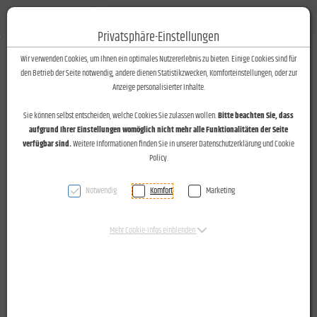
Fotos-Text
Toggle n
Privatsphäre-Einstellungen
Zum Inhalt springen [AK + 0]
Zum Hauptmenü springen [AK + 1]
Zum Footer-Menü unten (angedockt an Browserrand) springen [AK + 2]
Zum Widget-Menü rechts springen [AK + 3]
Zu den Inhalten im Fußbereich springen [AK + 4]
Wir verwenden Cookies, um Ihnen ein optimales Nutzererlebnis zu bieten. Einige Cookies sind für
den Betrieb der Seite notwendig, andere dienen Statistikzwecken, Komforteinstellungen, oder zur
Anzeige personalisierter Inhalte.
Sie können selbst entscheiden, welche Cookies Sie zulassen wollen.
Bitte beachten Sie, dass
aufgrund Ihrer Einstellungen womöglich nicht mehr alle Funktionalitäten der Seite
verfügbar sind.
Weitere Informationen finden Sie in unserer Datenschutzerklärung und Cookie
Policy.
Notwendig
Komfort
Marketing
Mehr Cookie-Infos einblenden
LH Mag. Markus Wallner beim "Buramarkt" mit "Sura Kees"-
Prämierung, Viehausstellung und Installateurs-Lehrlingen
am 03.10.2015 in Schruns