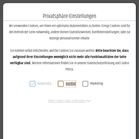
Fotos-Text
Toggle n
Privatsphäre-Einstellungen
Zum Inhalt springen [AK + 0]
Zum Hauptmenü springen [AK + 1]
Zum Footer-Menü unten (angedockt an Browserrand) springen [AK + 2]
Zum Widget-Menü rechts springen [AK + 3]
Zu den Inhalten im Fußbereich springen [AK + 4]
Wir verwenden Cookies, um Ihnen ein optimales Nutzererlebnis zu bieten. Einige Cookies sind für
den Betrieb der Seite notwendig, andere dienen Statistikzwecken, Komforteinstellungen, oder zur
Anzeige personalisierter Inhalte.
Sie können selbst entscheiden, welche Cookies Sie zulassen wollen.
Bitte beachten Sie, dass
aufgrund Ihrer Einstellungen womöglich nicht mehr alle Funktionalitäten der Seite
verfügbar sind.
Weitere Informationen finden Sie in unserer Datenschutzerklärung und Cookie
Policy.
Notwendig
Komfort
Marketing
Mehr Cookie-Infos einblenden
LR Dr. Bernadette Mennel übergibt das Gütesiegel
"Bewegungskindergarten" an den Kindergarten Bludesch-
Gaiß am 16.10.2015.