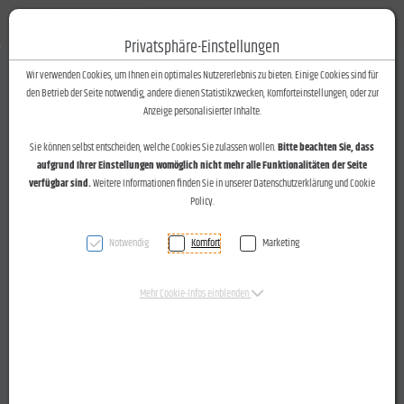
Fotos-Text
Toggle n
Privatsphäre-Einstellungen
Zum Inhalt springen [AK + 0]
Zum Hauptmenü springen [AK + 1]
Zum Footer-Menü unten (angedockt an Browserrand) springen [AK + 2]
Zum Widget-Menü rechts springen [AK + 3]
Zu den Inhalten im Fußbereich springen [AK + 4]
Wir verwenden Cookies, um Ihnen ein optimales Nutzererlebnis zu bieten. Einige Cookies sind für
den Betrieb der Seite notwendig, andere dienen Statistikzwecken, Komforteinstellungen, oder zur
Oktoberfest der vier Wolfurter Firmen Majer
Anzeige personalisierter Inhalte.
(Gebäudereinigung), Fend (Bodenbeläge), Ritter
Sie können selbst entscheiden, welche Cookies Sie zulassen wollen.
Bitte beachten Sie, dass
(Machinenservice) und Theurer (Elektroinstallationen) am
aufgrund Ihrer Einstellungen womöglich nicht mehr alle Funktionalitäten der Seite
16.10.2015.
verfügbar sind.
Weitere Informationen finden Sie in unserer Datenschutzerklärung und Cookie
Policy.
Notwendig
Komfort
Marketing
Wann & Wo vom 25.10.2015
Mehr Cookie-Infos einblenden
Oktoberfestfreude
bei Firmenquartett