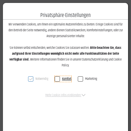
Fotos-Text
Toggle n
Privatsphäre-Einstellungen
Zum Inhalt springen [AK + 0]
Zum Hauptmenü springen [AK + 1]
Zum Footer-Menü unten (angedockt an Browserrand) springen [AK + 2]
Zum Widget-Menü rechts springen [AK + 3]
Zu den Inhalten im Fußbereich springen [AK + 4]
Wir verwenden Cookies, um Ihnen ein optimales Nutzererlebnis zu bieten. Einige Cookies sind für
den Betrieb der Seite notwendig, andere dienen Statistikzwecken, Komforteinstellungen, oder zur
Anzeige personalisierter Inhalte.
Sie können selbst entscheiden, welche Cookies Sie zulassen wollen.
Bitte beachten Sie, dass
aufgrund Ihrer Einstellungen womöglich nicht mehr alle Funktionalitäten der Seite
verfügbar sind.
Weitere Informationen finden Sie in unserer Datenschutzerklärung und Cookie
Policy.
Notwendig
Komfort
Marketing
Mehr Cookie-Infos einblenden
"Chancentage" der "Wirtschaftsstandort Vorarlberg" für
Pflichtschüler am 27.10.2015 bei Gantner Electronic in
Schruns und der Illwerke-Lehrwerkstätte in Vandans.