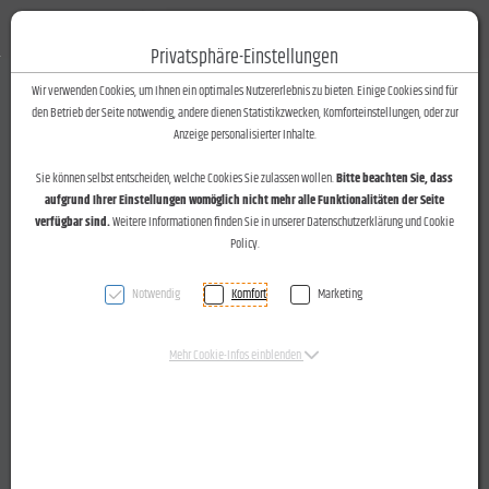
Fotos-Text
Toggle n
Privatsphäre-Einstellungen
Zum Inhalt springen [AK + 0]
Zum Hauptmenü springen [AK + 1]
Zum Footer-Menü unten (angedockt an Browserrand) springen [AK + 2]
Zum Widget-Menü rechts springen [AK + 3]
Zu den Inhalten im Fußbereich springen [AK + 4]
Wir verwenden Cookies, um Ihnen ein optimales Nutzererlebnis zu bieten. Einige Cookies sind für
den Betrieb der Seite notwendig, andere dienen Statistikzwecken, Komforteinstellungen, oder zur
Anzeige personalisierter Inhalte.
Sie können selbst entscheiden, welche Cookies Sie zulassen wollen.
Bitte beachten Sie, dass
aufgrund Ihrer Einstellungen womöglich nicht mehr alle Funktionalitäten der Seite
verfügbar sind.
Weitere Informationen finden Sie in unserer Datenschutzerklärung und Cookie
Policy.
Notwendig
Komfort
Marketing
"Chancentage" für Pflchtschüler, organisiert von der
Mehr Cookie-Infos einblenden
"Wirtschaftsstandort Vorarlberg" am 28.10.2015 in den
Feldkircher Unternehmen Bachmann Electronic und BHM
Ingenieure.