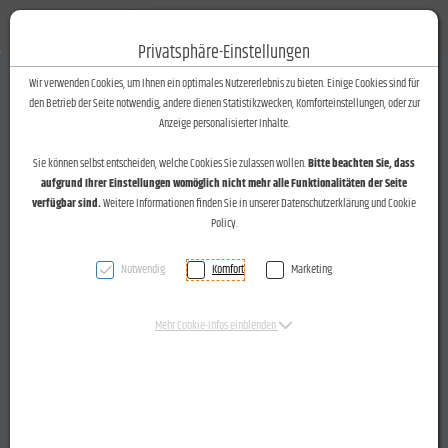
Fotos-Text
Toggle n
Privatsphäre-Einstellungen
Zum Inhalt springen [AK + 0]
Zum Hauptmenü springen [AK + 1]
Zum Footer-Menü unten (angedockt an Browserrand) springen [AK + 2]
Zum Widget-Menü rechts springen [AK + 3]
Zu den Inhalten im Fußbereich springen [AK + 4]
Wir verwenden Cookies, um Ihnen ein optimales Nutzererlebnis zu bieten. Einige Cookies sind für
den Betrieb der Seite notwendig, andere dienen Statistikzwecken, Komforteinstellungen, oder zur
Anzeige personalisierter Inhalte.
Sie können selbst entscheiden, welche Cookies Sie zulassen wollen.
Bitte beachten Sie, dass
aufgrund Ihrer Einstellungen womöglich nicht mehr alle Funktionalitäten der Seite
verfügbar sind.
Weitere Informationen finden Sie in unserer Datenschutzerklärung und Cookie
Policy.
Notwendig
Komfort
Marketing
Mehr Cookie-Infos einblenden