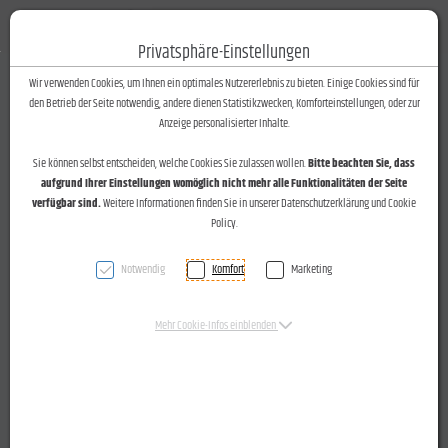
Fotos-Text
Toggle n
Privatsphäre-Einstellungen
Zum Inhalt springen [AK + 0]
Zum Hauptmenü springen [AK + 1]
Zum Footer-Menü unten (angedockt an Browserrand) springen [AK + 2]
Zum Widget-Menü rechts springen [AK + 3]
Zu den Inhalten im Fußbereich springen [AK + 4]
Wir verwenden Cookies, um Ihnen ein optimales Nutzererlebnis zu bieten. Einige Cookies sind für
den Betrieb der Seite notwendig, andere dienen Statistikzwecken, Komforteinstellungen, oder zur
Anzeige personalisierter Inhalte.
Sie können selbst entscheiden, welche Cookies Sie zulassen wollen.
Bitte beachten Sie, dass
aufgrund Ihrer Einstellungen womöglich nicht mehr alle Funktionalitäten der Seite
verfügbar sind.
Weitere Informationen finden Sie in unserer Datenschutzerklärung und Cookie
Policy.
Notwendig
Komfort
Marketing
Mehr Cookie-Infos einblenden